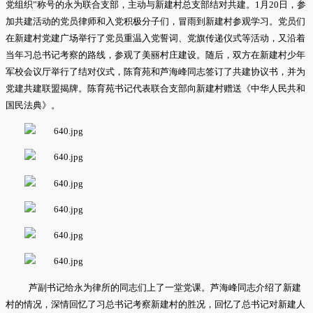
党组织”称号的永为联合支部，主动与新建村总支部结对共建。1月20日，参
加共建活动的党员律师和入党积极分子们，冒雨到新建村参观学习。党员们
在新建村党建广场举行了党员重温入党誓词、党旗传递仪式等活动，又沿着
当年习总书记考察的路线，参观了美丽村庄建设。随后，双方在新建村少年
军校会议厅举行了结对仪式，陈育苑和芦海峰同志签订了共建协议书，并为
党建共建联盟揭牌。陈育苑书记代表联合支部向新建村赠送《中华人民共和
国民法典》。
芦副书记给永为律所的同志们上了一堂党课。芦海峰同志介绍了新建
村的情况，深情回忆了习总书记考察新建村的胜况，回忆了总书记对新建人