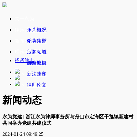
关于永为
律师团队
永为概况
新闻公告
永为荣誉
精英律师
理论与研究
业务领域
新闻动态
招贤纳士
办公地址
破产公告
法律知识
新法速递
律师论文
新闻动态
永为党建 | 浙江永为律师事务所与舟山市定海区干览镇新建村
共同举办党建共建仪式
2024-01-24 09:49:25