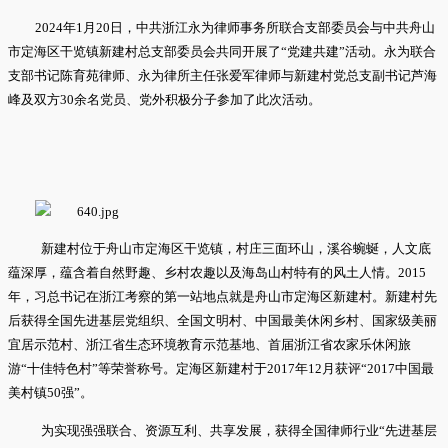
2024年1月20日，中共浙江永为律师事务所联合支部委员会与中共舟山
市定海区干览镇新建村总支部委员会共同开展了“党建共建”活动。永为联合
支部书记陈育苑律师、永为律所主任张爱军律师与新建村党总支副书记芦海
峰及双方30余名党员、党外积极分子参加了此次活动。
新建村位于舟山市定海区干览镇，村庄三面环山，溪谷蜿蜒，人文底
蕴深厚，蕴含着自然野趣、乡村农趣以及海岛山村特有的风土人情。2015
年，习总书记在浙江考察的第一站地点就是舟山市定海区新建村。新建村先
后获得全国先进基层党组织、全国文明村、中国最美休闲乡村、国家级美丽
宜居示范村、浙江省生态环境教育示范基地、首届浙江省农家乐休闲旅
游“十佳特色村”等荣誉称号。定海区新建村于2017年12月获评“2017中国最
美村镇50强”。
为实现强强联合、资源互利、共享发展，获得全国律师行业“先进基层