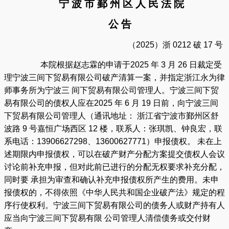
宁 波 市 鄞 州 区 人 民 法 院
公 告
（
2025
）浙
0212
破
17
号
本院根据赵志霖的申请于
2025
年
3
月
26
日裁定受
理宁波三间下贸易有限公司破产清算一案，并指定浙江永为律
师事务所为宁波三 间下贸易有限公司管理人。宁波三间下贸
易有限公司的债权人应在
2025
年
6
月
19
日前，向宁波三间
下贸易有限公司管理人（通讯地址： 浙江省宁波市鄞州区舒
波路
9
号嘉恒广场西区
12
楼，联系人：张琪凯、钟良宏，联
系电话：
13906627298
、
13600627771
）申报债权。 未在上
述期限内申报债权，可以在破产财产分配方案提交债权人会议
讨论前补充申报，但对此前已进行的分配无权要求补充分配，
同时要 承担为审查和确认补充申报债权所产生的费用。未申
报债权的，不得依照《中华人民共和国企业破产法》规定的程
序行使权利。宁波三间下贸易有限公司的债务人或财产持有人
应当向宁波三间下贸易有限 公司管理人清偿债务或交付财