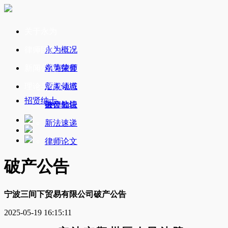
关于永为
律师团队
永为概况
新闻公告
永为荣誉
精英律师
理论与研究
业务领域
新闻动态
招贤纳士
办公地址
破产公告
法律知识
新法速递
律师论文
破产公告
宁波三间下贸易有限公司破产公告
2025-05-19 16:15:11