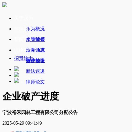
关于永为
律师团队
永为概况
新闻公告
永为荣誉
精英律师
理论与研究
业务领域
新闻动态
招贤纳士
办公地址
破产公告
法律知识
新法速递
律师论文
企业破产进度
宁波裕禾园林工程有限公司分配公告
2025-05-29 09:41:49